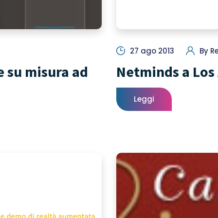
27 ago 2013
By
R
 su misura ad
Netminds a Los
Leggi