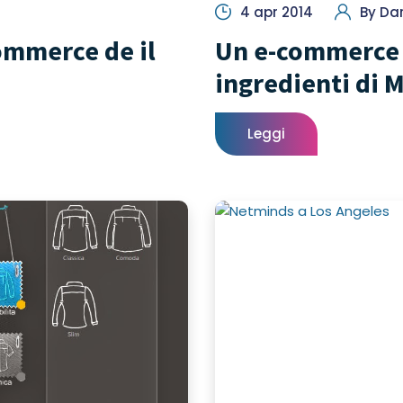
4 apr 2014
By
Dar
ommerce de il
Un e-commerce p
ingredienti di 
Leggi