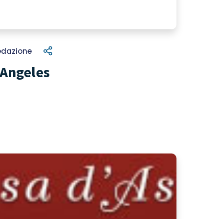
edazione
 Angeles