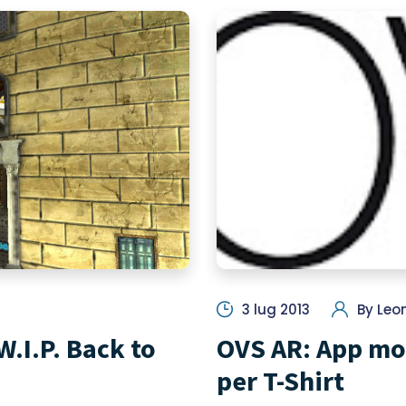
3 lug 2013
By
Leon
.I.P. Back to
OVS AR: App mo
per T-Shirt