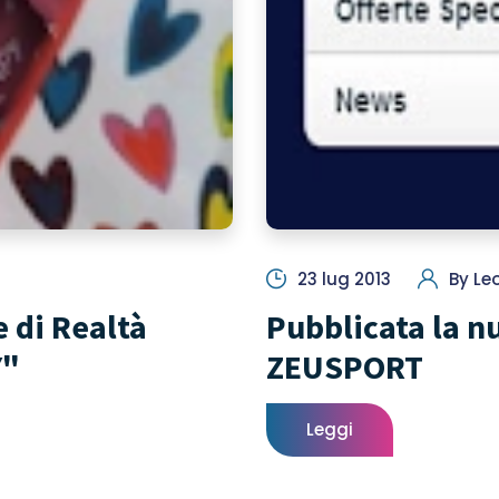
23 lug 2013
By
Le
 di Realtà
Pubblicata la n
Y"
ZEUSPORT
Leggi