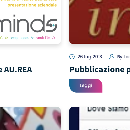
26 lug 2013
By
Le
e AU.REA
Pubblicazione p
Leggi